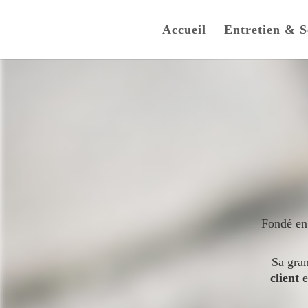
Accueil
Entretien & S
Fondé e
Sa gra
client
e