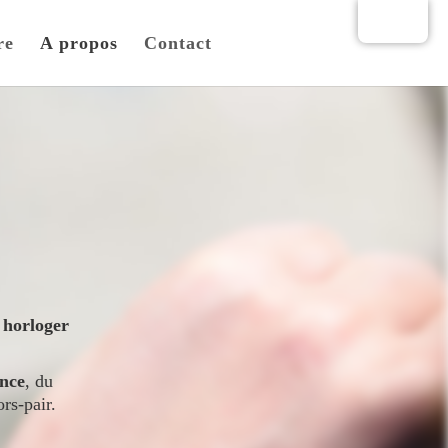
🌎
re
A propos
Contact
 horloger
ance
, du
rs-pair.