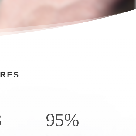
FRES
3
95
%