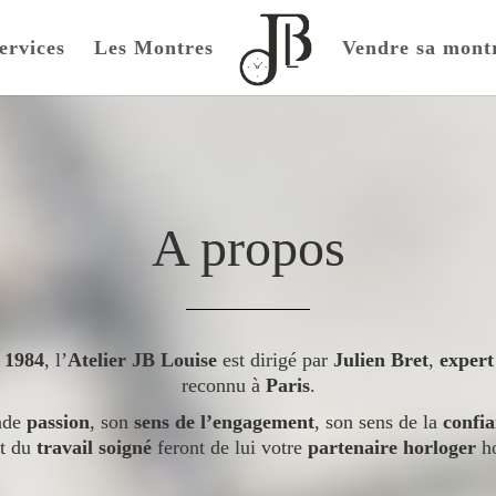
ervices
Les Montres
Vendre sa mont
A propos
n
1984
, l’
Atelier JB Louise
est dirigé par
Julien Bret
,
expert
reconnu à
Paris
.
nde
passion
, son
sens de l’engagement
, son sens de la
confi
t du
travail soigné
feront de lui votre
partenaire horloger
ho